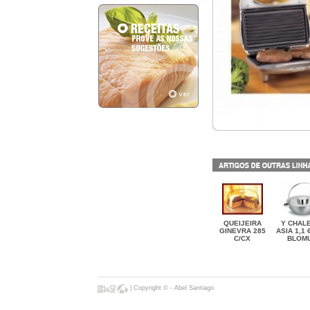
QUEIJEIRA
Y CHAL
GINEVRA 285
ASIA 1,1 
C/CX
BLOM
| Copyright © - Abel Santiago