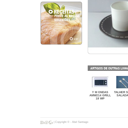
Y M ONDAS
TALHER 
AMW214 GRILL
SALADA
18 WP
| Copyright © - Abel Santiago