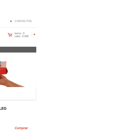
CONTACTOS
items: 0
|
»
valor: 0,00€
 LEG