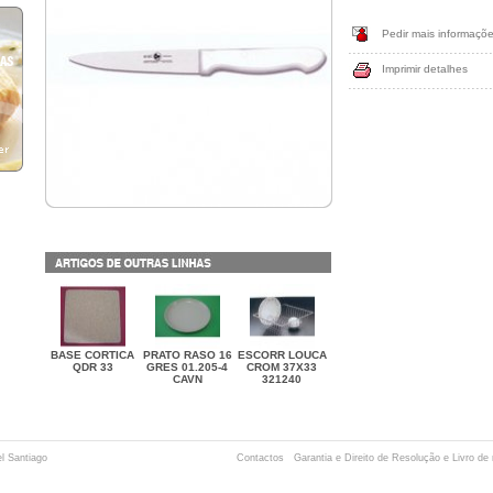
Pedir mais informaçõ
Imprimir detalhes
BASE CORTICA
PRATO RASO 16
ESCORR LOUCA
QDR 33
GRES 01.205-4
CROM 37X33
CAVN
321240
el Santiago
Contactos
Garantia e Direito de Resolução e Livro d