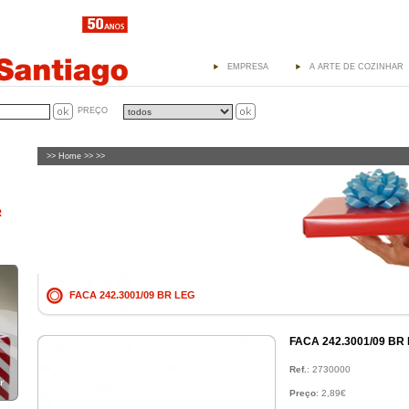
EMPRESA
A ARTE DE COZINHAR
PREÇO
>>
Home
>> >>
R
FACA 242.3001/09 BR LEG
FACA 242.3001/09 BR
Ref.
: 2730000
Preço
: 2,89€