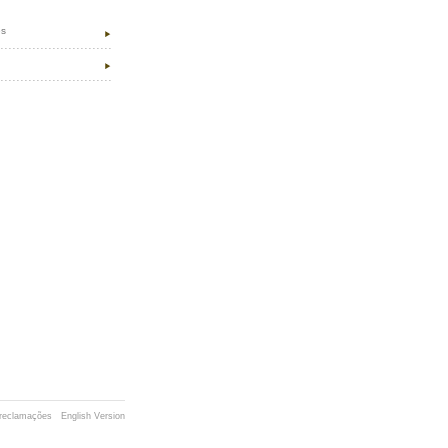
es
e reclamações
English Version