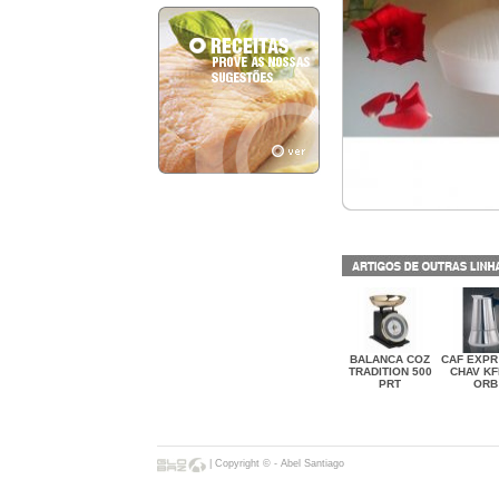
BALANCA COZ
CAF EXPR 
TRADITION 500
CHAV KF
PRT
ORB
| Copyright © - Abel Santiago