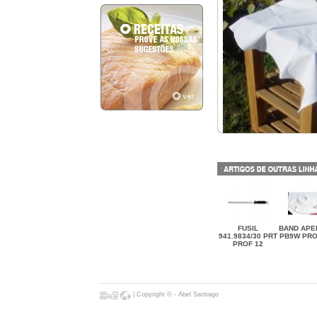
FUSIL
BAND APE
941.9834/30 PRT
PB9W PR
PROF 12
| Copyright © - Abel Santiago