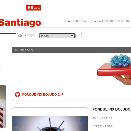
EMPRESA
A ARTE DE COZINHAR
PREÇO
>>
Home
>> >>
R
FONDUE INX BOJUDO 24P
FONDUE INX BOJUDO
Ref.
: 4384101
Preço
: 74,95€