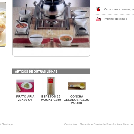
Pedir mais informaçõ
Imprimir detalhes
PRATO ARIA
ESPETOS 25
CONCHA
23X20 CV
WOOKY CJ50
GELADOS IGLOO
253400
el Santiago
Contactos
Garantia e Direito de Resolução e Livro d