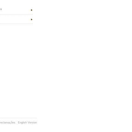
es
e reclamações
English Version