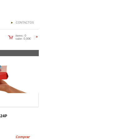
CONTACTOS
items: 0
|
»
valor: 0,00€
 24P