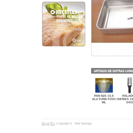
PAN N26 10,5
RALAD
ALU FUND FOSC
ISERIES 1
ML
OXO
| Copyright © - Abel Santiago